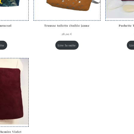
ournesol
Trousse toilette étoilée jaune
Pochette 
€
28,00
€
uite
Lire la suite
Lir
chemire Violet