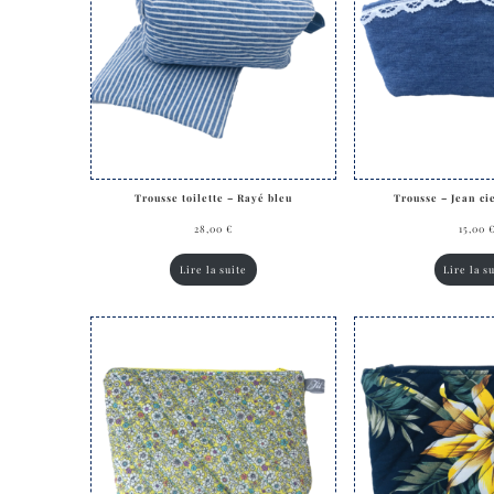
Trousse toilette – Rayé bleu
Trousse – Jean cie
28,00
€
15,00
Lire la suite
Lire la s