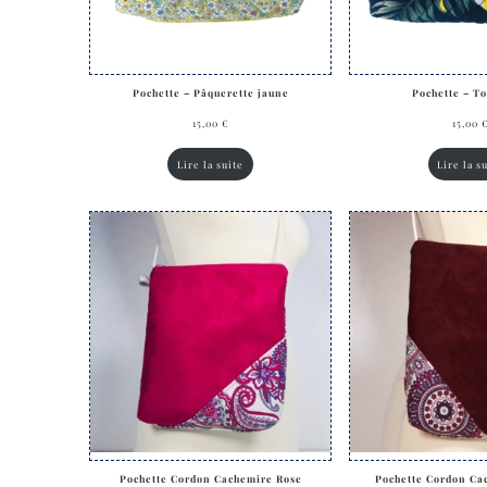
Pochette – Pâquerette jaune
Pochette – T
15,00
€
15,00
Lire la suite
Lire la s
Pochette Cordon Cachemire Rose
Pochette Cordon Ca