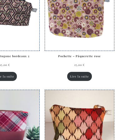
ctogone bordeaux 2
Pochette – Pâquerette rose
15,00
€
15,00
€
e la suite
Lire la suite