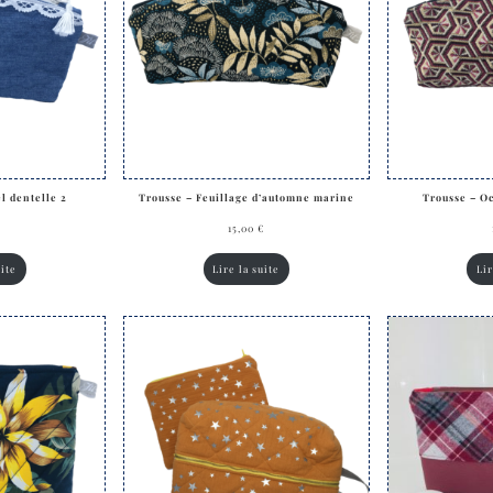
l dentelle 2
Trousse – Feuillage d’automne marine
Trousse – O
€
15,00
€
uite
Lire la suite
Lir