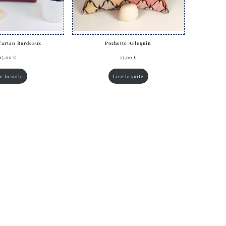
Tartan Bordeaux
Pochette Arlequin
15,00
€
13,00
€
e la suite
Lire la suite